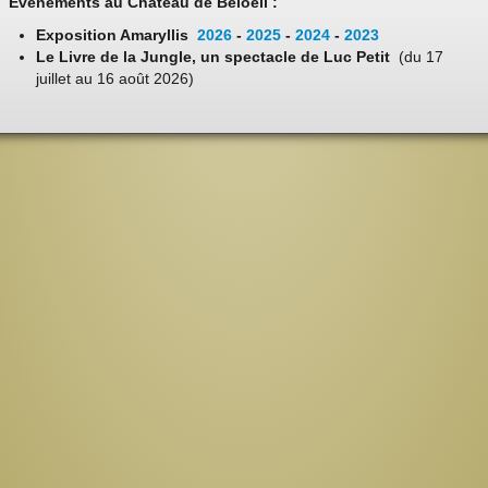
Evénements au Château de Beloeil :
Exposition Amaryllis
2026
-
2025
-
2024
-
2023
Le Livre de la Jungle, un spectacle de Luc Petit
(du 17
juillet au 16 août 2026)