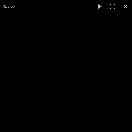
Concours Amaryllis 2016
31 / 56